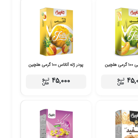
هلچین
پودر ژله آناناس ۱۰۰ گرمی هلچین
45,000
45,