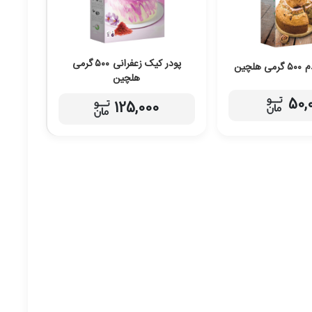
پودر کیک زعفرانی ۵۰۰ گرمی
لچین
هلچین
50,
125,000