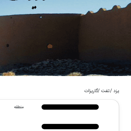
یزد /
تفت /
گاریزات
منطقه