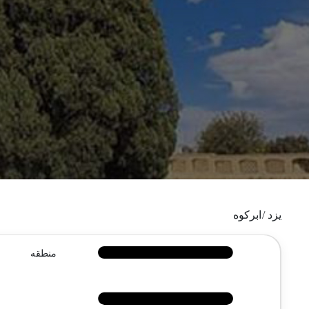
یزد /
ابرکوه
منطقه