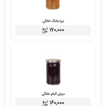
مربا بالنگ خانگی
170,000
مربای آلبالو خانگی
160,000