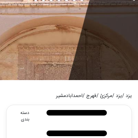
یزد /
یزد /
مرکزئ /
فهرج /
احمدابادمشیر
دسته
بندی