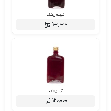
شربت زرشک
100,000
آب زرشک
120,000