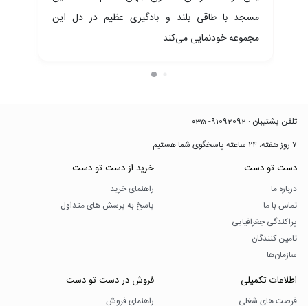
مسجد با طاقی بلند و بادگیری عظیم در دل این
ین
مجموعه خودنمایی می‌کند.
 و
تلفن پشتیبان : 91092092- ۰35
۷ روز هفته، ۲۴ ساعته پاسخگوی شما هستیم
دست تو دست
خرید از دست تو دست
درباره ما
راهنمای خرید
تماس با ما
پاسخ به پرسش های متداول
پراکندگی جغرافیایی
تامین کنندگان
سازمان‌ها
اطلاعات تکمیلی
فروش در دست تو دست
فرصت های شغلی
راهنمای فروش