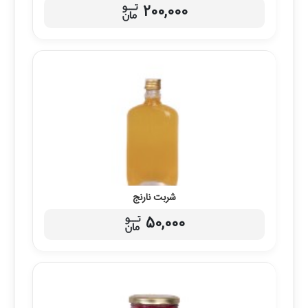
200,000
شربت نارنج
50,000